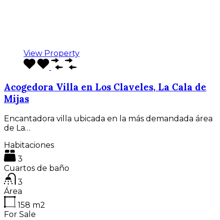
View Property
Acogedora Villa en Los Claveles, La Cala de
Mijas
Encantadora villa ubicada en la más demandada área
de La…
Habitaciones
3
Cuartos de baño
3
Área
158
m2
For Sale