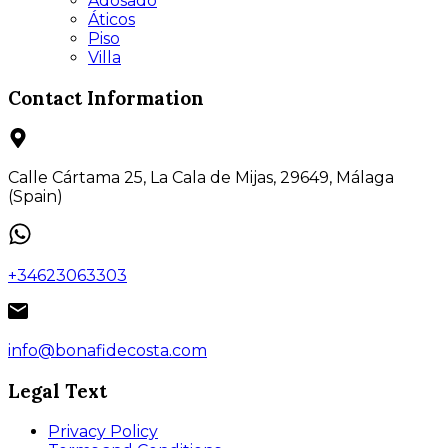
Adosado
Áticos
Piso
Villa
Contact Information
Calle Cártama 25, La Cala de Mijas, 29649, Málaga
(Spain)
+34623063303
info@bonafidecosta.com
Legal Text
Privacy Policy