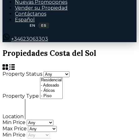
Nuevas Promociones
Vender su Propiedad
Contáctanos
Español
EN
ES
/
+34623063303
Propiedades Costa del Sol
Property Status
Property Type
Location
Min Price
Max Price
Min Price