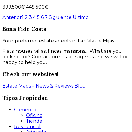
399.500€
449.500€
Anterior
1
2
3
4
5
6
7
Siguiente
Último
Bona Fide Costa
Your preferred estate agents in La Cala de Mijas.
Flats, houses, villas, fincas, mansions… What are you
looking for? Contact our estate agents and we will be
happy to help you.
Check our websites!
Estate Mags – News & Reviews
Blog
Tipos Propiedad
Comercial
Oficina
Tienda
Residencial